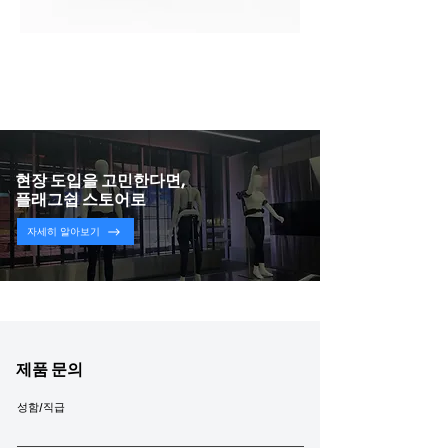
스텝업 P1 (StepUp P1)
가격
₩0
현장 도입을 고민한다면,
플래그쉽 스토어로
자세히 알아보기
제품 문의
성함/직급