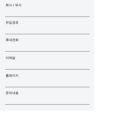
회사 / 부서
유입경로
휴대전화
이메일
홈페이지
문의내용
동의함
개인정보 수집 및 이용동의를 자세히 읽어 보신 후 동의해 주시기 바랍니
다.